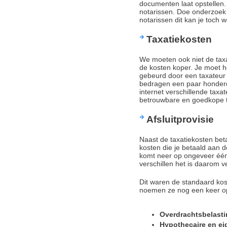
documenten laat opstellen.
notarissen. Doe onderzoek o
notarissen dit kan je toch
Taxatiekosten
We moeten ook niet de tax
de kosten koper. Je moet het
gebeurd door een taxateur 
bedragen een paar honderd 
internet verschillende taxa
betrouwbare en goedkope t
Afsluitprovisie
Naast de taxatiekosten betaal
kosten die je betaald aan d
komt neer op ongeveer één
verschillen het is daarom ve
Dit waren de standaard kost
noemen ze nog een keer o
Overdrachtsbelast
Hypothecaire en e