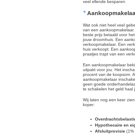
veel ellende besparen.
Aankoopmakelaa
Wat ook niet heel veel gebe
van een aankoopmakelaar. 
beste prijs betaald voor het
jouw droomhuis. Een aanko
verkoopmakelaar. Een verko
huis verkoopt. Een aankoop
praatjes trapt van een ver
Een aankoopmakelaar bekijk
uitpakt voor jou. Het insc
procent van de koopsom. Als
aankoopmakelaar inschakelen
geen goede onderhandelaar
te schakelen het geld haal je
Wij laten nog een keer zien
koper:
Overdrachtsbelast
Hypothecaire en e
Afsluitprovisie
(1% 