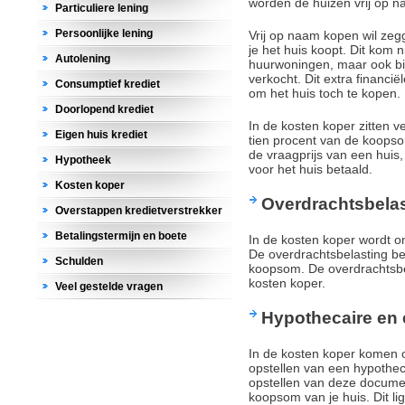
worden de huizen vrij op n
Particuliere lening
Persoonlijke lening
Vrij op naam kopen wil zegg
je het huis koopt. Dit kom n
Autolening
huurwoningen, maar ook bi
verkocht. Dit extra financi
Consumptief krediet
om het huis toch te kopen.
Doorlopend krediet
In de kosten koper zitten ve
Eigen huis krediet
tien procent van de koopso
de vraagprijs van een huis,
Hypotheek
voor het huis betaald.
Kosten koper
Overdrachtsbela
Overstappen kredietverstrekker
Betalingstermijn en boete
In de kosten koper wordt o
De overdrachtsbelasting be
Schulden
koopsom. De overdrachtsbel
kosten koper.
Veel gestelde vragen
Hypothecaire en
In de kosten koper komen o
opstellen van een hypothe
opstellen van deze docume
koopsom van je huis. Dit lig